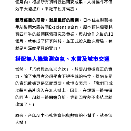
個月內，根據所有資料做出研究成果，人機協作不僅
效率大幅提升，準確率也非常高。
新冠疫苗的研發，就是最好的案例
，日本住友製藥攜
手AI製藥大廠英國Exscientia合作，原本預估需要耗
費四年半的新藥探索研究及發掘，與AI協作之後的12
個月，就完成了研究階段，並正式投入臨床實驗，這
就是AI深度學習的實力。
搭配無人機監測空氣、水質及城市交通
當然，「巧婦難為無米之炊」，想要AI發揮真正的實
力，除了使用者必須學會下達準確的指令，提供充足
的資訊數據更是至關重要。熊博安表示，「我們已成
功將AI晶片嵌入在無人機上，因此，在鏡頭一邊拍攝
的同時，AI就一邊開始分析，等到回程差不多結果就
出爐了。」
原來，台印AI中心蒐集資訊與數據的小幫手，就是無
人機！