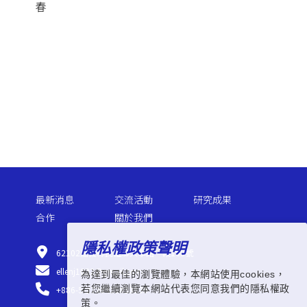
春
最新消息
交流活動
研究成果
合作
關於我們
隱私權政策聲明
62102嘉義縣民雄鄉大學路一段168號
ellenj1022@gmail.com
為達到最佳的瀏覽體驗，本網站使用cookies，
若您繼續瀏覽本網站代表您同意我們的隱私權政
+886-5-2720411#33130
策。