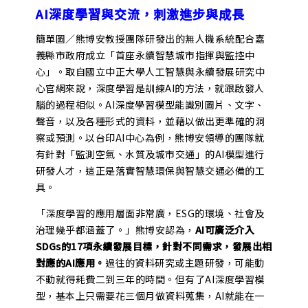
AI深度學習與交流，刺激進步與成長
簡單圖／熊博安教授團隊研發出的無人機系統配合嘉
義縣市政府成立「首座永續智慧城市指揮與監控中
心」。取自國立中正大學人工智慧與永續發展研究中
心官網來說，深度學習是訓練AI的方法，就跟啟發人
腦的過程相似。AI深度學習模型能識別圖片、文字、
聲音，以及各種形式的資料，並藉以做出更準確的洞
察或預測。以台印AI中心為例，熊博安領導的團隊就
有針對「監測空氣、水質及城市交通」的AI模型進行
研發人才，這正是落實智慧環保與智慧交通必備的工
具。
「深度學習的應用層面非常廣，ESG的環境、社會及
治理幾乎都涵蓋了。」熊博安認為，
AI可廣泛介入
SDGs的17項永續發展目標，針對不同需求，發展出相
對應的AI應用。
過往的資料研究或主題研發，可能動
不動就得耗費二到三年的時間。但有了AI深度學習模
型，基本上只需要花三個月做資料蒐集，AI就能在一