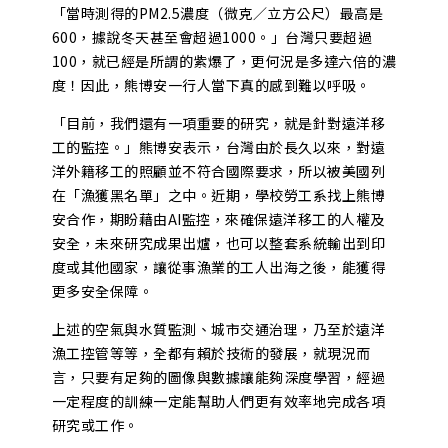
「當時測得的PM2.5濃度（微克∕立方公尺）最高是
600，據說冬天甚至會超過1000。」台灣只要超過
100，就已經是所謂的紫爆了，更何況是多達六倍的濃
度！因此，熊博安一行人當下真的感到難以呼吸。
「目前，我們還有一項重要的研究，就是針對遠洋移
工的監控。」熊博安表示，台灣由於長久以來，對遠
洋外籍移工的照顧並不符合國際要求，所以被美國列
在「漁獲黑名單」之中。近期，學校勞工系找上熊博
安合作，期盼藉由AI監控，來確保遠洋移工的人權及
安全，未來研究成果出爐，也可以整套系統輸出到印
度或其他國家，讓從事漁業的工人出海之後，能獲得
更多安全保障。
上述的空氣與水質監測、城市交通治理，乃至於遠洋
漁工控管等等，全都有賴於技術的發展，就現況而
言，只要有足夠的圖像與數據讓能夠深度學習，經過
一定程度的訓練一定能幫助人們更有效率地完成各項
研究或工作。