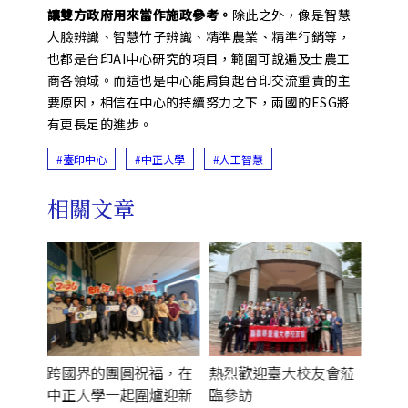
讓雙方政府用來當作施政參考。
除此之外，像是智慧
人臉辨識、智慧竹子辨識、精準農業、精準行銷等，
也都是台印AI中心研究的項目，範圍可說遍及士農工
商各領域。而這也是中心能肩負起台印交流重責的主
要原因，相信在中心的持續努力之下，兩國的ESG將
有更長足的進步。
#臺印中心
#中正大學
#人工智慧
相關文章
【從
發，
：駐台
跨國界的團圓祝福，在
熱烈歡迎臺大校友會蒞
來 
正大
中正大學一起圍爐迎新
臨參訪