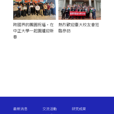
【從
發，
：駐台
跨國界的團圓祝福，在
熱烈歡迎臺大校友會蒞
來 
正大
中正大學一起圍爐迎新
臨參訪
春
最新消息
交流活動
研究成果